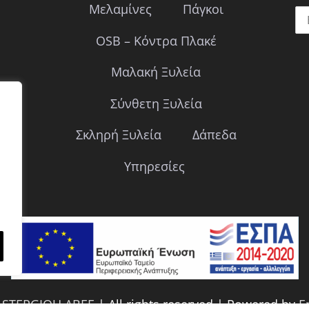
Μελαμίνες
Πάγκοι
OSB – Κόντρα Πλακέ
Μαλακή Ξυλεία
Σύνθετη Ξυλεία
Σκληρή Ξυλεία
Δάπεδα
Υπηρεσίες
3
STERGIOU ABEE
| All rights reserved | Powered by
E